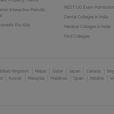
ent Property Trends
NEET UG Exam Admissio
mic Interactive Periodic
e
Dental Colleges in India
sheets For Kids
Medical Colleges in India
Find Colleges
United Kingdom
Nepal
Qatar
Japan
Canada
Sin
nd
Kuwait
Malaysia
Maldives
Spain
Albania
V