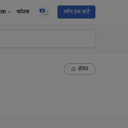
ेख)
फोरम
लॉग इन करेंं
शेयर