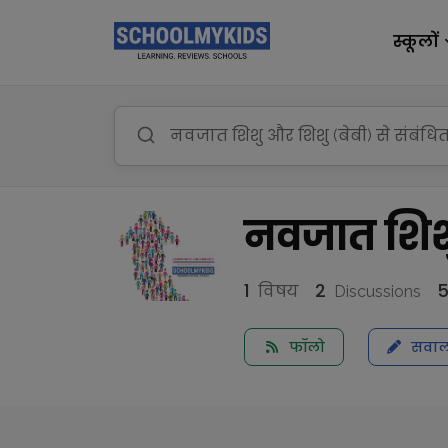
स्कूलों
नवजात शिशु
1
2
विषय
Discussions
फॉलो
सवाल 