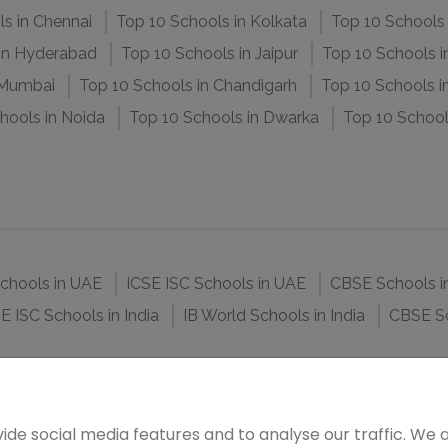
s in Chennai
Top 10 Schools in Kolkata
Top 10 Schools 
 in Hyderabad
Top 10 Schools in Jaipur
Top 10 Schools 
 Mumbai
Top 10 Schools in Chandigarh
Top 10 Schools i
hools in Noida
Top 10 Schools in Dwarka
Top 10 Schools
Schools in UAE
ICSE ISC Schools in UAE
CBSE Schools i
E ISC Schools in India
IB World Schools in India
CBSE Sc
ide social media features and to analyse our traffic. We 
s Network.
साइन अ