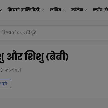
क्रियाएँ (एक्टिविटी)
लर्निंग
कॉलेज
ब्लॉग (ल
 और शिशु (बेबी)
53
फॉलोवर्स
पूछें