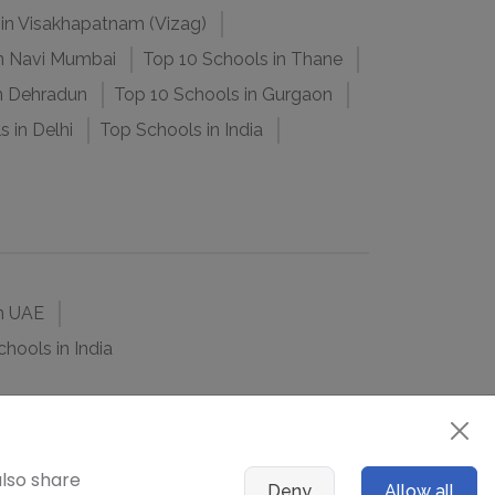
in Visakhapatnam (Vizag)
in Navi Mumbai
Top 10 Schools in Thane
n Dehradun
Top 10 Schools in Gurgaon
 in Delhi
Top Schools in India
n UAE
hools in India
also share
Deny
Allow all
प करें
गोपनीयता सूचना
उपयोग की शर्तें