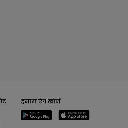
ंट
हमारा ऐप खोजें
ं