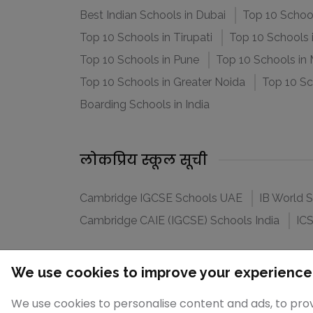
Best Indian Schools in Dubai
Top 10 School
Top 10 Schools in Tirupati
Top 10 Schools
Top 10 Schools in Pune
Top 10 Schools in
Top 10 Schools in Greater Noida
Top 10 Sc
Boarding Schools in India
लोकप्रिय स्कूल सूची
Cambridge IGCSE Schools UAE
IB World 
Cambridge CAIE (IGCSE) Schools India
ICS
We use cookies to improve your experience
SchoolMyKids.com का हिस्सा है
We use cookies to personalise content and ads, to prov
ParentsNKid