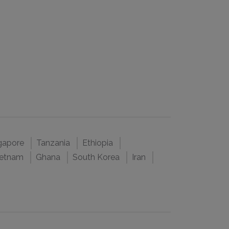
n
gapore
Tanzania
Ethiopia
ietnam
Ghana
South Korea
Iran